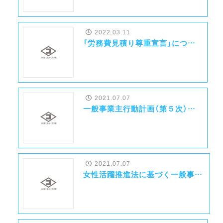
南部土木事務所より優良建設業者・優良技術者事務所長等表彰を受けました！
2022.03.11
「労務費見積り尊重宣言」について
2025.08.04
沖縄防衛局より顕彰状を拝受しました！（瑞慶覧運動施設新設土木工事）
2021.07.07
一般事業主行動計画（第５次）を更新しました
2025.08.04
沖縄防衛局より顕彰状を拝受しました！（瑞慶覧家族住宅雨水排水整備工事）
2021.07.07
女性活躍推進法に基づく一般事業主行動計画を策定しました。
2025.08.04
防衛省大臣官房施設監より顕彰状を拝受しました！