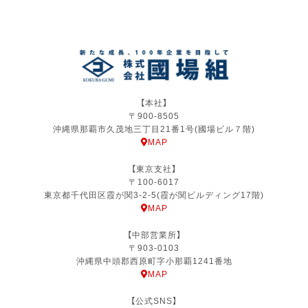
2025.06.19
第50回建設業労働災害防止大会にて優良賞を受賞いたしました！
【本社】
2024.11.25
〒900-8505
國和会にて、沖縄県社会福祉協議会様へ映画招待券を寄贈しました
沖縄県那覇市久茂地三丁目21番1号(國場ビル７階)
MAP
【東京支社】
〒100-6017
東京都千代田区霞が関3-2-5(霞が関ビルディング17階)
2024.11.25
MAP
國和会にて、沖縄県本島北部豪雨の被災地へ災害義援金を寄附いたしました
【中部営業所】
〒903-0103
沖縄県中頭郡西原町字小那覇1241番地
MAP
2024.11.25
那覇市上下水道局より、表彰を受けました！
【公式SNS】