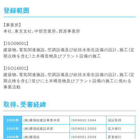
登録範囲
【事業所】
本社、東京支社、中部営業所、西原事業所
【ISO09001】
建築物、電気関連施設、空調設備及び給排水衛生設備の設計、施工（定
期点検を含む）土木構造物及びプラント設備の施工
【ISO14001】
建築物、電気関連施設、空調設備及び給排水衛生設備の設計、施工（定
期点検を含む）並びに土木構造物及びプラント設備の施工に係わる
事業活動
取得、受審経緯
1999年
(株)國場組建設事業本部
ISO9002:1994
認証取得
2002年
(株)國場組建設本部
ISO9001:2000
拡大移行
2008年
(株)國場組
ISO9001:2008
変更移行