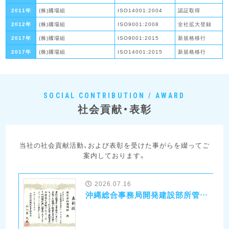
2011年
(株)國場組
ISO14001:2004
認証取得
2012年
(株)國場組
ISO9001:2008
全社拡大登録
2017年
(株)國場組
ISO9001:2015
新規格移行
2017年
(株)國場組
ISO14001:2015
新規格移行
SOCIAL CONTRIBUTION / AWARD
社会貢献・表彰
当社の社会貢献活動、および表彰を受けた事がらを綴ってご
案内しております。
2026.07.16
沖縄総合事務局開発建設部所管優良業者等表彰式にて沖縄総合事務局長表彰を受賞いたしました！