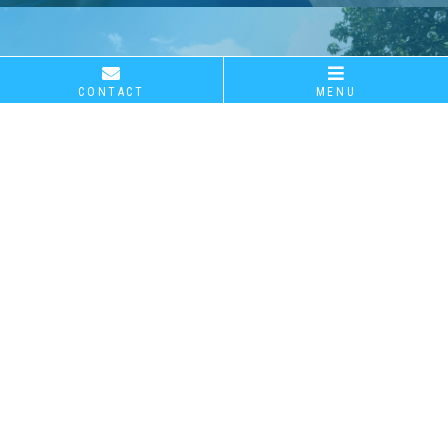
南部土木事務所より優良建設業者・優良技術者事務
所長等表彰を受けました！
CSR
CONTACT
MENU
CSR活動
2025.08.04
社会貢献・表彰
沖縄防衛局より顕彰状を拝受しました！（瑞慶覧運動
内部統制・コンプライアンス
施設新設土木工事）
安全・衛生 等、CSR全般について
詳しく見る
2025.08.04
社会貢献・表彰
沖縄防衛局より顕彰状を拝受しました！（瑞慶覧家族
住宅雨水排水整備工事）
CONTACT FORM
2025.08.04
社会貢献・表彰
お問い合わせフォーム