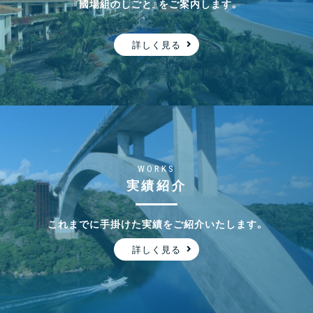
『國場組のしごと』をご案内します。
一般社団法人Arch to Hoop 沖縄 に参画しました！
詳しく見る
2025.09.19
新着情報
リクルートサイトをリニューアルしました！
WORKS
2025.08.27
新着情報
実績紹介
若手社員インタビューを受けました（首里正殿復元
整備工事）
これまでに手掛けた実績をご紹介いたします。
詳しく見る
2025.08.04
社会貢献・表彰