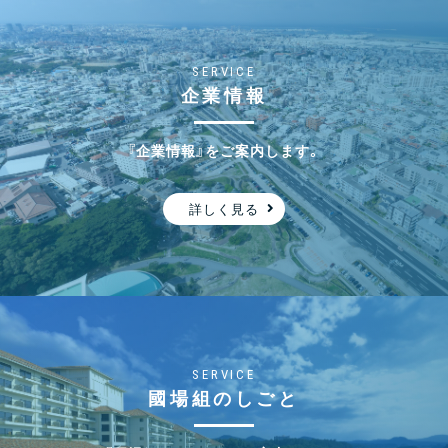
2025.12.24
新着情報
年末年始休業のお知らせ
SERVICE
企業情報
『企業情報』をご案内します。
2025.12.24
社会貢献・表彰
第17回島の魅力フォトコンテストにて沖縄建設新聞
詳しく見る
社長賞を受賞いたしました！
2025.11.14
新着情報
万博パビリオン リユース計画の公表について
SERVICE
國場組のしごと
2025.11.14
社会貢献・表彰