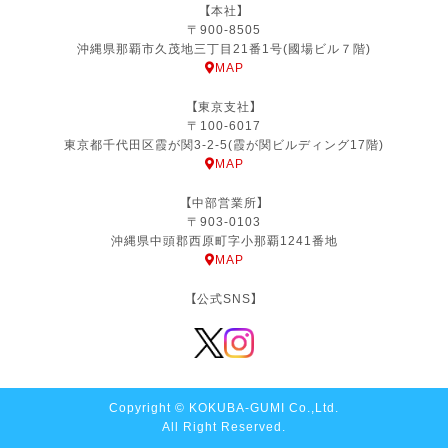
【本社】
〒900-8505
沖縄県那覇市久茂地三丁目21番1号(國場ビル７階)
MAP
【東京支社】
〒100-6017
東京都千代田区霞が関3-2-5(霞が関ビルディング17階)
MAP
【中部営業所】
〒903-0103
沖縄県中頭郡西原町字小那覇1241番地
MAP
【公式SNS】
Copyright © KOKUBA-GUMI Co.,Ltd.
All Right Reserved.