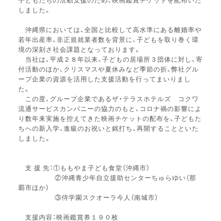
しました。
沖縄県においては、全国と比較して高水準にある離婚率や
若年出産
率、非正規就業者数を背景に、子どもを取り巻く環
境の深刻さ社会
課題となっております。
当社は、平成２８年以来、子どもの居場所３団体に対し、寄
付活動
のほか、クリスマスや夏休みなど季節の折、弊社グル
ープ企業の資
源を活用した支援活動を行ってまいりまし
た。
この度、グループ企業であるザ・テラスホテルズ コクワ
流通サービスカンパニーの協力のもと、コロナ禍の影響によ
り数年来実施を控えてきた映画チケットの配布を、
子どもた
ちへの新入学、進級のお祝いと銘打ち、再開することとい
た
しました。
支 援 先：①ももやま子ども食堂（沖縄市）
②沖縄青少年自立援助センターちゅらゆい（那
覇市ほか）
③侍学園スクオーラ今人（南城市）
支援内容：映画鑑賞券１９０枚