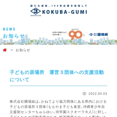
NEWS
お知らせ
お知らせ
子どもの居場所 運営３団体への支援活動
について
2022.05.03
株式会社國場組は、かねてより協力関係にある県内における
子ども
の居場所３団体（ももやま子ども食堂、
沖縄青少年自
立援助センターちゅらゆい、侍学園スクオーラ今人）
に対し、
子どもたちの活動支援のため、映画鑑賞チケットを配布い
た