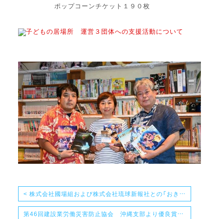
ポップコーンチケット１９０枚
子どもの居場所 運営３団体への支援活動について
< 株式会社國場組および株式会社琉球新報社との「おきなわ花と香りプロジェクト包括連携協定」の締結について
第46回建設業労働災害防止協会 沖縄支部より優良賞・功績賞表彰を受賞いたしました！ >